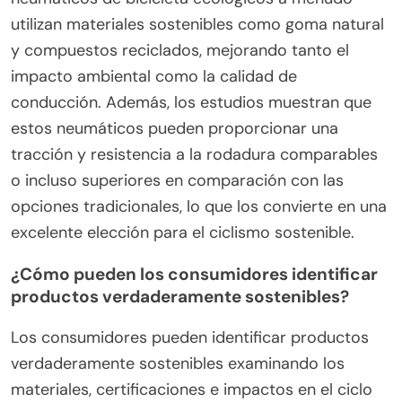
proveedores limitadas agravan estos desafíos,
impactando la sostenibilidad general de la
industria del ciclismo.
¿Cuáles son los conceptos erróneos
comunes sobre el rendimiento de los
neumáticos ecológicos?
Existen muchos conceptos erróneos sobre el
rendimiento de los neumáticos ecológicos,
particularmente en torno a la durabilidad y la
eficiencia. Algunos creen que estos neumáticos
comprometen la tracción o la longevidad, pero los
avances en materiales y diseño han mejorado
significativamente su rendimiento. Por ejemplo, los
neumáticos de bicicleta ecológicos a menudo
utilizan materiales sostenibles como goma natural