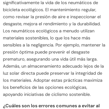
¿Cuáles son las mejores
prácticas para mantener
neumáticos de bicicleta
ecológicos?
Para mantener neumáticos de bicicleta ecológicos,
priorice la correcta inflación, inspecciones
regulares y una disposición sostenible. Mantener
los neumáticos inflados optimiza el rendimiento y
la longevidad. Verifique el desgaste y los daños
para garantizar la seguridad y la eficiencia. Al
reemplazar neumáticos, recicle los viejos a través
de programas designados para minimizar el